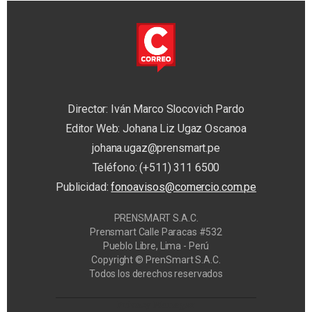
Director: Iván Marco Slocovich Pardo
Editor Web: Johana Liz Ugaz Oscanoa
johana.ugaz@prensmart.pe
Teléfono: (+511) 311 6500
Publicidad:
fonoavisos@comercio.com.pe
PRENSMART S.A.C.
Prensmart Calle Paracas #532
Pueblo Libre, Lima - Perú
Copyright © PrenSmart S.A.C.
Todos los derechos reservados
Privacy Manager