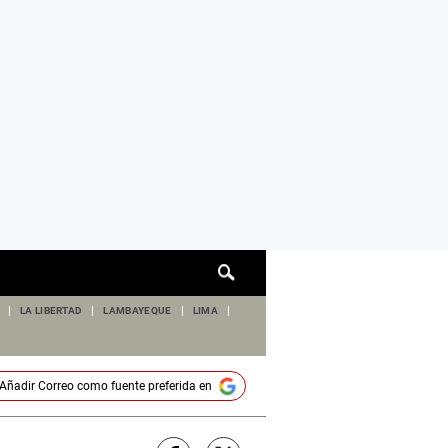
Cuadro
de
búsqueda
LA LIBERTAD
LAMBAYEQUE
LIMA
Añadir
Correo
como fuente preferida en