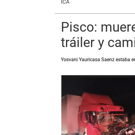
ICA
Pisco: muer
tráiler y ca
Yosvani Yauricasa Saenz estaba en 