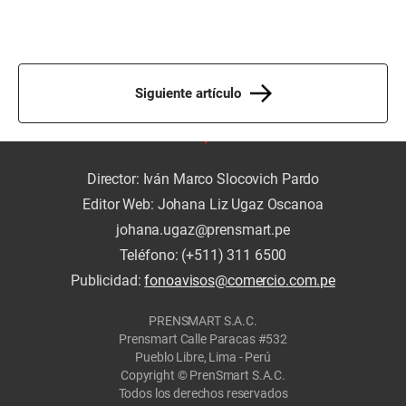
Siguiente artículo
Director: Iván Marco Slocovich Pardo
Editor Web: Johana Liz Ugaz Oscanoa
johana.ugaz@prensmart.pe
Teléfono: (+511) 311 6500
Publicidad:
fonoavisos@comercio.com.pe
PRENSMART S.A.C.
Prensmart Calle Paracas #532
Pueblo Libre, Lima - Perú
Copyright © PrenSmart S.A.C.
Todos los derechos reservados