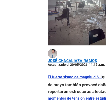
JOSÉ CHACALIAZA RAMOS
Actualizado el 20/05/2026, 11:15 a.m.
qu
El fuerte sismo de magnitud 6.1
de mayo también provocó daño
reportaron estructuras afecta
momentos de tensión entre estudi