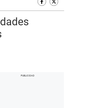
sidades
s