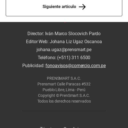
Siguiente artículo
Director: Iván Marco Slocovich Pardo
Editor Web: Johana Liz Ugaz Oscanoa
johana.ugaz@prensmart.pe
Teléfono: (+511) 311 6500
Publicidad:
fonoavisos@comercio.com.pe
PRENSMART S.A.C.
Prensmart Calle Paracas #532
Pueblo Libre, Lima - Perú
Copyright © PrenSmart S.A.C.
Todos los derechos reservados