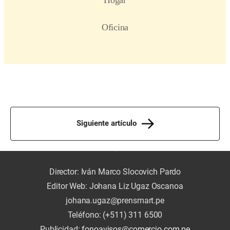
Siguiente artículo
Director: Iván Marco Slocovich Pardo
Editor Web: Johana Liz Ugaz Oscanoa
johana.ugaz@prensmart.pe
Teléfono: (+511) 311 6500
Publicidad:
fonoavisos@comercio.com.pe