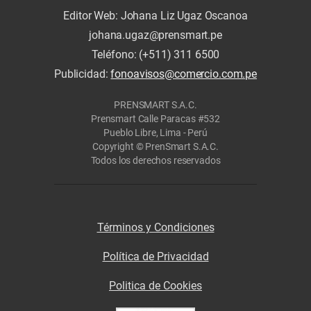
Editor Web: Johana Liz Ugaz Oscanoa
johana.ugaz@prensmart.pe
Teléfono: (+511) 311 6500
Publicidad:
fonoavisos@comercio.com.pe
PRENSMART S.A.C.
Prensmart Calle Paracas #532
Pueblo Libre, Lima - Perú
Copyright © PrenSmart S.A.C.
Todos los derechos reservados
Términos y Condiciones
Política de Privacidad
Politica de Cookies