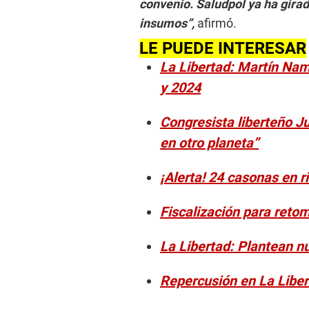
convenio. Saludpol ya ha gira
insumos”,
afirmó.
LE PUEDE INTERESAR
La Libertad: Martín Nam
y 2024
Congresista liberteño J
en otro planeta”
¡Alerta! 24 casonas en ri
Fiscalización para retoma
La Libertad: Plantean n
Repercusión en La Liber