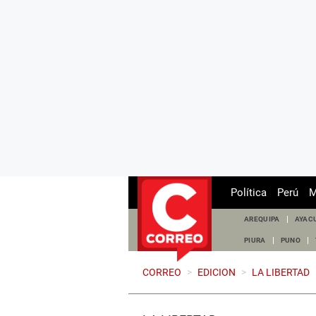
Política
Perú
M
AREQUIPA
AYAC
PIURA
PUNO
CORREO
>
EDICION
>
LA LIBERTAD