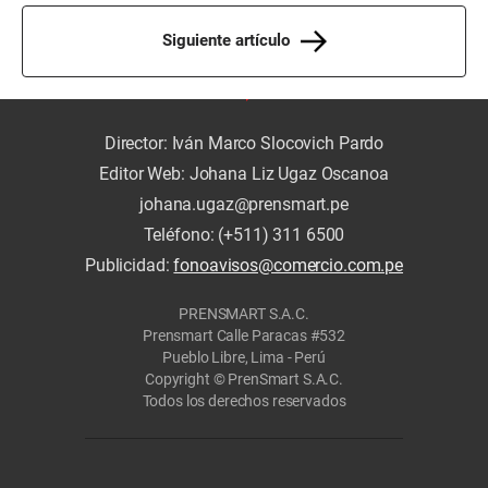
Siguiente artículo
Director: Iván Marco Slocovich Pardo
Editor Web: Johana Liz Ugaz Oscanoa
johana.ugaz@prensmart.pe
Teléfono: (+511) 311 6500
Publicidad:
fonoavisos@comercio.com.pe
PRENSMART S.A.C.
Prensmart Calle Paracas #532
Pueblo Libre, Lima - Perú
Copyright © PrenSmart S.A.C.
Todos los derechos reservados