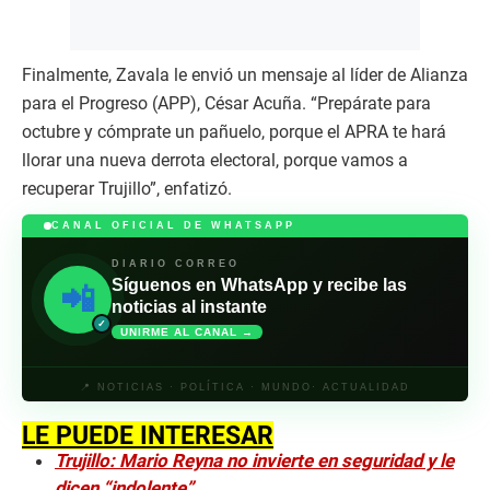
Finalmente, Zavala le envió un mensaje al líder de Alianza
para el Progreso (APP), César Acuña. “Prepárate para
octubre y cómprate un pañuelo, porque el APRA te hará
llorar una nueva derrota electoral, porque vamos a
recuperar Trujillo”, enfatizó.
CANAL OFICIAL DE WHATSAPP
DIARIO CORREO
Síguenos en WhatsApp y recibe las
📲
noticias al instante
✓
UNIRME AL CANAL →
📍 NOTICIAS · POLÍTICA · MUNDO· ACTUALIDAD
LE PUEDE INTERESAR
Trujillo: Mario Reyna no invierte en seguridad y le
dicen “indolente”