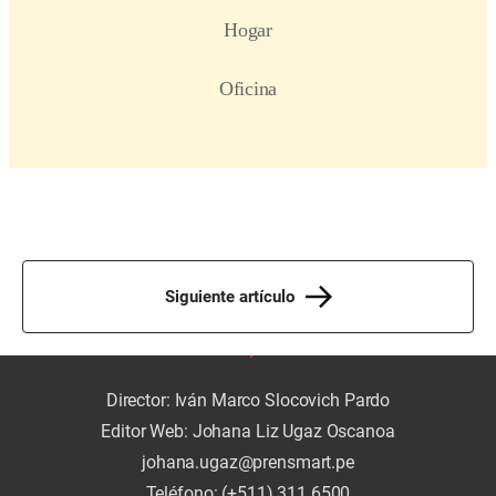
Siguiente artículo
Director: Iván Marco Slocovich Pardo
Editor Web: Johana Liz Ugaz Oscanoa
johana.ugaz@prensmart.pe
Teléfono: (+511) 311 6500