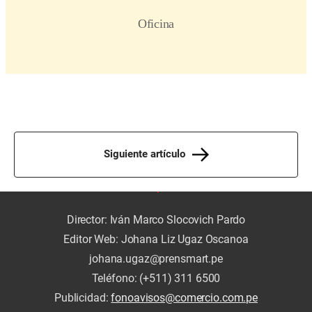
Siguiente artículo
Director: Iván Marco Slocovich Pardo
Editor Web: Johana Liz Ugaz Oscanoa
johana.ugaz@prensmart.pe
Teléfono: (+511) 311 6500
Publicidad:
fonoavisos@comercio.com.pe