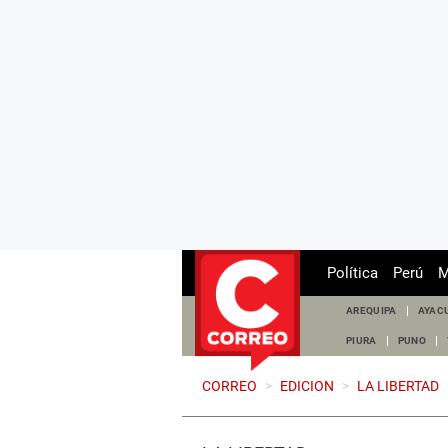
Política
Perú
M
AREQUIPA
AYAC
PIURA
PUNO
CORREO
>
EDICION
>
LA LIBERTAD