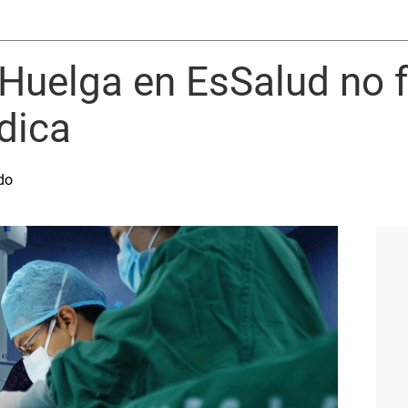
 Huelga en EsSalud no f
dica
do