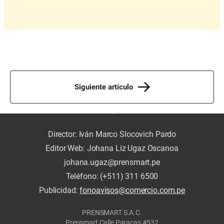
Siguiente artículo
Director: Iván Marco Slocovich Pardo
Editor Web: Johana Liz Ugaz Oscanoa
johana.ugaz@prensmart.pe
Teléfono: (+511) 311 6500
Publicidad:
fonoavisos@comercio.com.pe
PRENSMART S.A.C.
Prensmart Calle Paracas #532