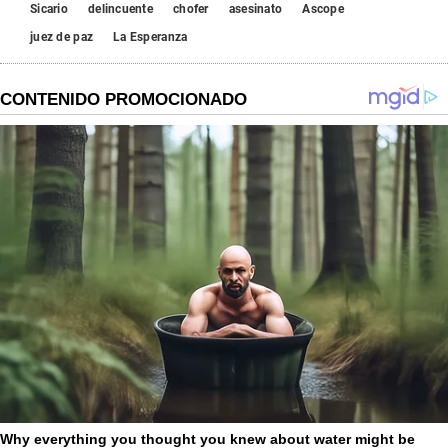
Sicario
delincuente
chofer
asesinato
Ascope
juez de paz
La Esperanza