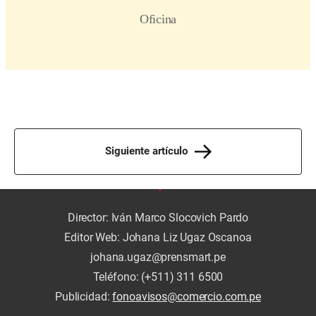
Siguiente artículo
Director: Iván Marco Slocovich Pardo
Editor Web: Johana Liz Ugaz Oscanoa
johana.ugaz@prensmart.pe
Teléfono: (+511) 311 6500
Publicidad:
fonoavisos@comercio.com.pe