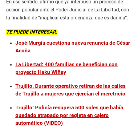
En ese sentido, afirmó que ya interpuso un proceso de
acción popular ante el Poder Judicial de La Libertad, con
la finalidad de “inaplicar esta ordenanza que es dañina”.
TE PUEDE INTERESAR:
José Murgia cuestiona nueva renuncia de César
Acuña
La Libertad: 400 familias se benefician con
proyecto Haku Wiñay
Trujillo: Durante operativo retiran de las calles
de Trujillo a mujeres que ejercían el meretricio
Trujillo: Policía recupera 500 soles que había
quedado atrapado por regleta en cajero
automático (VIDEO)