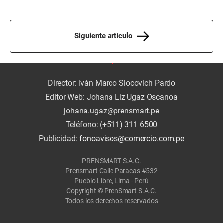
Siguiente artículo
Director: Iván Marco Slocovich Pardo
Editor Web: Johana Liz Ugaz Oscanoa
johana.ugaz@prensmart.pe
Teléfono: (+511) 311 6500
Publicidad:
fonoavisos@comercio.com.pe
PRENSMART S.A.C.
Prensmart Calle Paracas #532
Pueblo Libre, Lima - Perú
Copyright © PrenSmart S.A.C.
Todos los derechos reservados