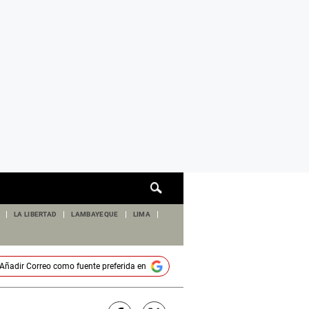
Cuadro
de
búsqueda
LA LIBERTAD
LAMBAYEQUE
LIMA
Añadir
Correo
como fuente preferida en