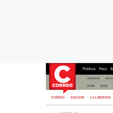
Política
Perú
M
AREQUIPA
AYAC
PIURA
PUNO
CORREO
>
EDICION
>
LA LIBERTAD