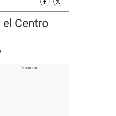
 el Centro
s