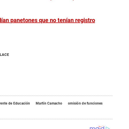
dían panetones que no tenían registro
NLACE
rente de Educación
Martín Camacho
omisión de funciones