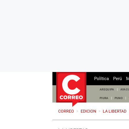
Política
Perú
M
AREQUIPA
AYAC
PIURA
PUNO
CORREO
>
EDICION
>
LA LIBERTAD