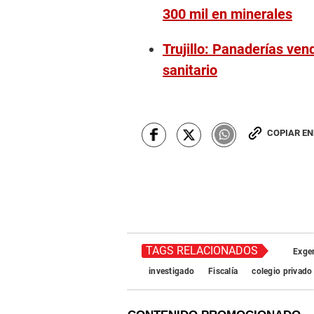
300 mil en minerales
Trujillo: Panaderías ven
sanitario
COPIAR E
TAGS RELACIONADOS
Exge
investigado
Fiscalía
colegio privado