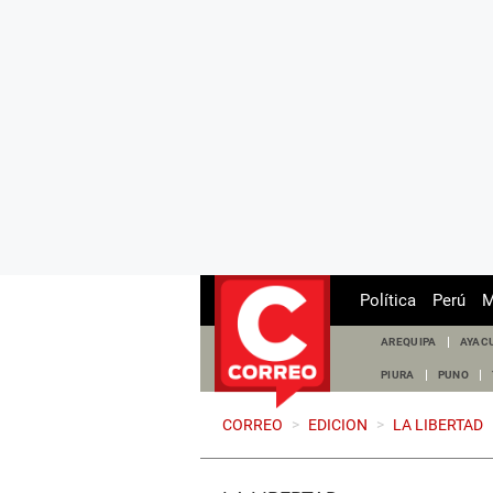
Política
Perú
M
AREQUIPA
AYAC
PIURA
PUNO
CORREO
>
EDICION
>
LA LIBERTAD