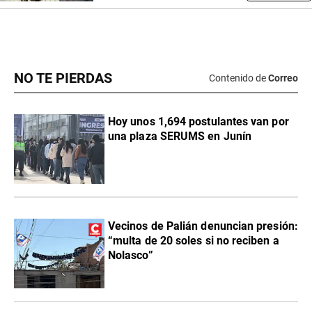
NO TE PIERDAS
Contenido de
Correo
Hoy unos 1,694 postulantes van por
una plaza SERUMS en Junín
Vecinos de Palián denuncian presión:
“multa de 20 soles si no reciben a
Nolasco”