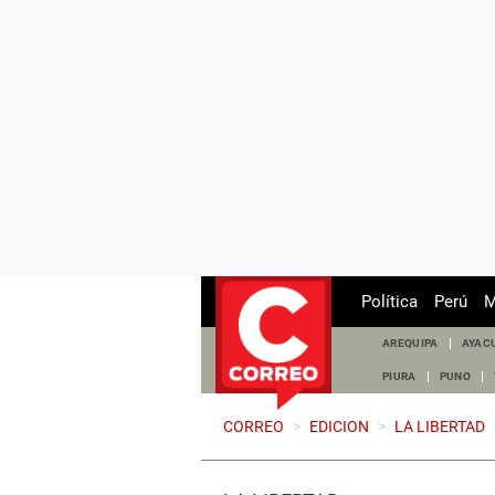
Política
Perú
M
AREQUIPA
AYAC
PIURA
PUNO
CORREO
>
EDICION
>
LA LIBERTAD