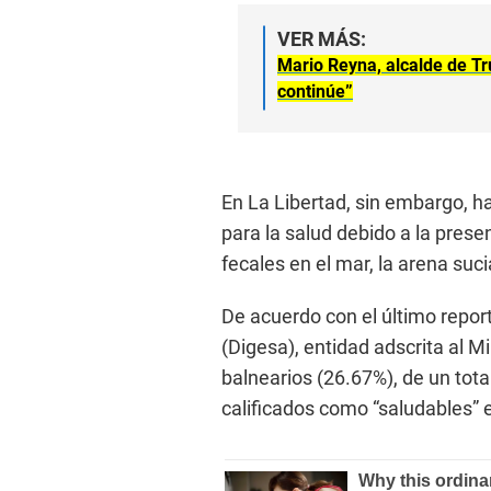
VER MÁS:
Mario Reyna, alcalde de Tru
continúe”
En La Libertad, sin embargo, h
para la salud debido a la pres
fecales en el mar, la arena sucia
De acuerdo con el último repor
(Digesa), entidad adscrita al Mi
balnearios (26.67%), de un tot
calificados como “saludables” 