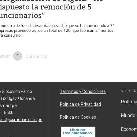
ispuesto la remoción de 5
uncionarios”
 ministro de Salud, César Vásquez, dijo que se ha sancionado a 31
presas proveedoras, de un total de 120, que fabrican alimentos
ra consumo...
erior
1
Siguiente
NUESTR
o Slocovich Pardo
Términos y Condiciones
a Liz Ugaz Oscanoa
Polític
Política de Privacidad
smart.pe
11 6500
Mundo
Politica de Cookies
isos@comercio.com.pe
Econom