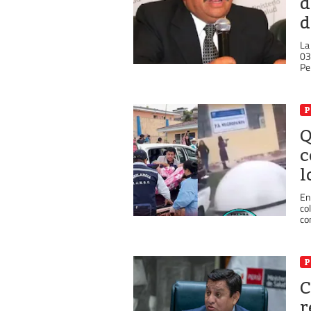
d
d
La
03
Pe
P
Q
c
l
En
co
co
P
C
r