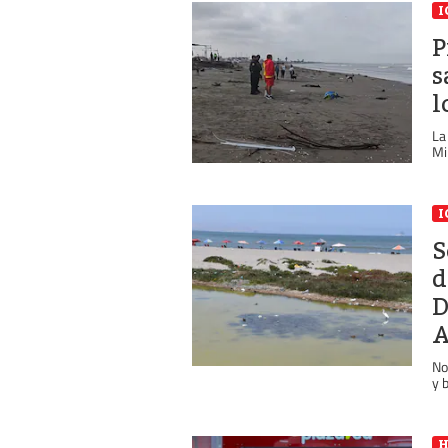
I
P
s
l
La
Mi
I
S
d
D
A
No
y 