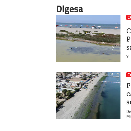
Digesa
I
C
P
s
Yu
I
P
c
s
De
Mi