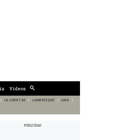
ia
Videos
Cuadro
de
búsqueda
LA LIBERTAD
LAMBAYEQUE
LIMA