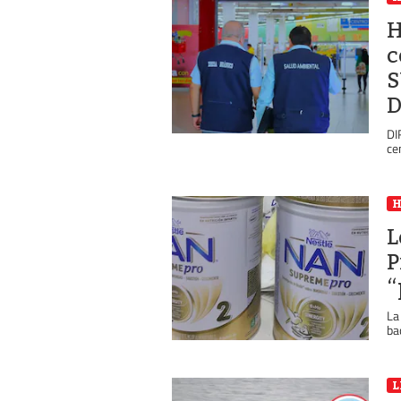
H
c
S
D
DI
ce
L
P
“
La
ba
L