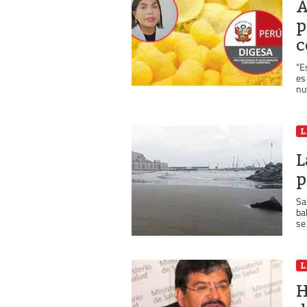
A
p
c
“E
es
nut
L
L
p
Sa
ba
se
L
H