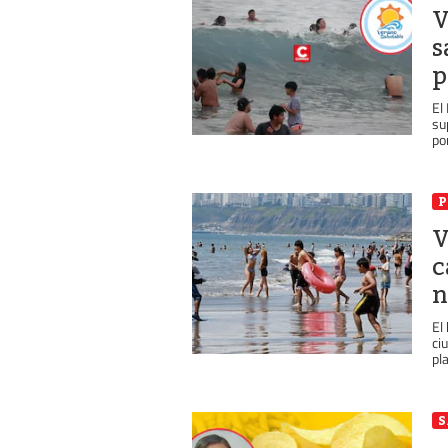
V
s
p
El
su
por
P
V
c
n
El
ci
pla
S