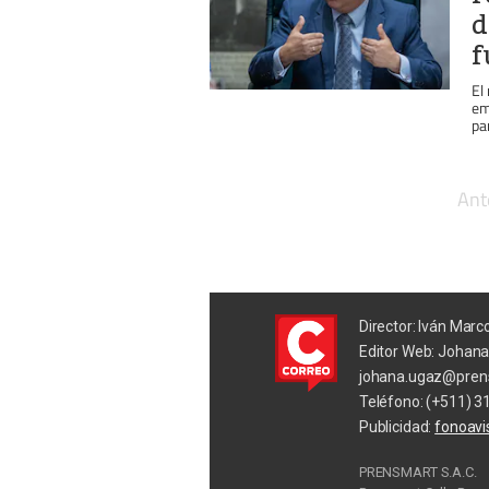
d
f
El
em
pa
Ant
Director: Iván Marc
Editor Web: Johan
johana.ugaz@pren
Teléfono: (+511) 3
Publicidad:
fonoav
PRENSMART S.A.C.