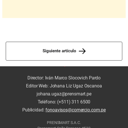
Siguiente artículo
Director: Iván Marco Slocovich Pardo
Editor Web: Johana Liz Ugaz Oscanoa
johana.ugaz@prensmart.pe
Teléfono: (+511) 311 6500
Publicidad:
fonoavisos@comercio.com.pe
PRENSMART S.A.C.