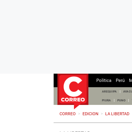
Política
Perú
M
AREQUIPA
AYAC
PIURA
PUNO
CORREO
>
EDICION
>
LA LIBERTAD