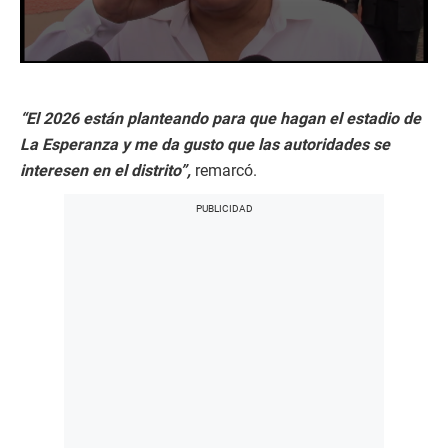
0
s
e
c
“El 2026 están planteando para que hagan el estadio de
o
La Esperanza y me da gusto que las autoridades se
n
d
interesen en el distrito”,
remarcó.
s
o
f
2
m
i
n
u
t
e
s
,
2
4
s
e
c