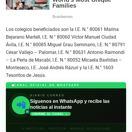
Los colegios beneficiados son la I.E. N.° 80061 Marina
Bejarano Martell, I.E. N.° 80060 Víctor Manuel Ciudad
Ávila, I.E. N.° 80085 Miguel Grau Seminario, I.E. N.° 80791
César Vallejo – Palomar, I.E. N.° 80631 Antonio Raimondi
– La Perla de Macabí, I.E. N.° 80052 Micaela Bastidas –
Monteseco, I.E. José Andrés Rázuri y la I.E. N.° 1603
Tesoritos de Jesús.
CANAL OFICIAL DE WHATSAPP
DIARIO CORREO
Síguenos en WhatsApp y recibe las
📲
noticias al instante
✓
UNIRME AL CANAL →
📍 NOTICIAS · POLÍTICA · MUNDO· ACTUALIDAD