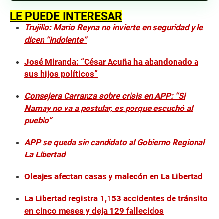
LE PUEDE INTERESAR
Trujillo: Mario Reyna no invierte en seguridad y le
dicen “indolente”
José Miranda: “César Acuña ha abandonado a
sus hijos políticos”
Consejera Carranza sobre crisis en APP: “Si
Namay no va a postular, es porque escuchó al
pueblo”
APP se queda sin candidato al Gobierno Regional
La Libertad
Oleajes afectan casas y malecón en La Libertad
La Libertad registra 1,153 accidentes de tránsito
en cinco meses y deja 129 fallecidos