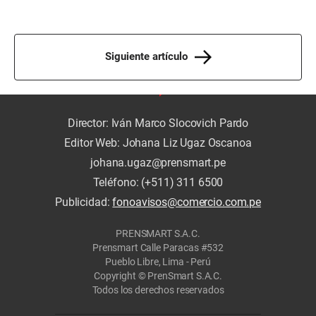
Siguiente artículo
Director: Iván Marco Slocovich Pardo
Editor Web: Johana Liz Ugaz Oscanoa
johana.ugaz@prensmart.pe
Teléfono: (+511) 311 6500
Publicidad:
fonoavisos@comercio.com.pe
PRENSMART S.A.C.
Prensmart Calle Paracas #532
Pueblo Libre, Lima - Perú
Copyright © PrenSmart S.A.C.
Todos los derechos reservados