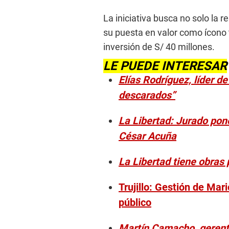
La iniciativa busca no solo la 
su puesta en valor como ícono 
inversión de S/ 40 millones.
LE PUEDE INTERESAR
Elías Rodríguez, líder 
descarados”
La Libertad: Jurado pon
César Acuña
La Libertad tiene obras 
Trujillo: Gestión de Mar
público
Martín Camacho, gerente