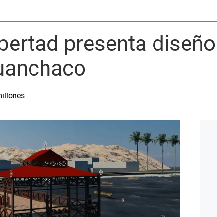
bertad presenta diseñ
uanchaco
millones