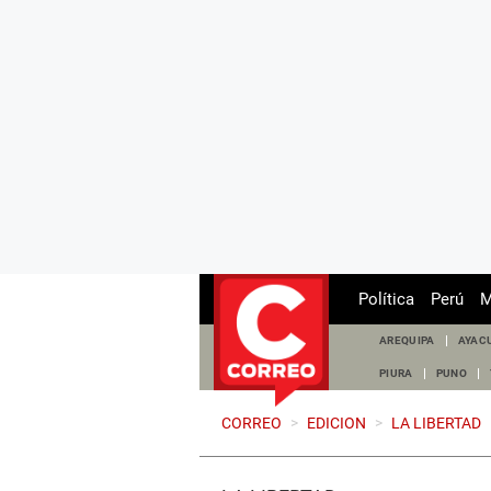
Política
Perú
M
AREQUIPA
AYAC
PIURA
PUNO
CORREO
>
EDICION
>
LA LIBERTAD