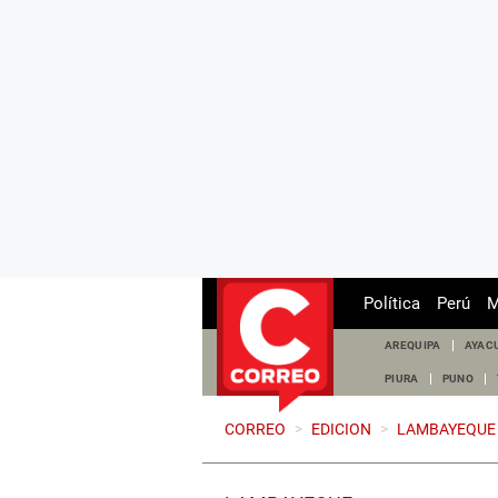
Política
Perú
M
AREQUIPA
AYAC
PIURA
PUNO
CORREO
>
EDICION
>
LAMBAYEQUE