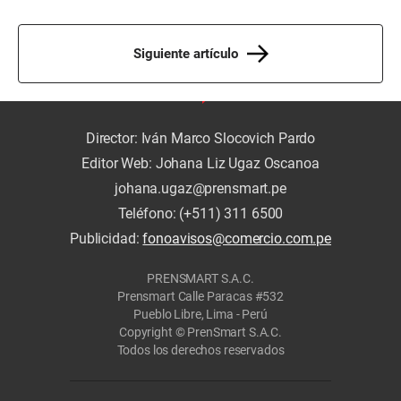
Siguiente artículo
Director: Iván Marco Slocovich Pardo
Editor Web: Johana Liz Ugaz Oscanoa
johana.ugaz@prensmart.pe
Teléfono: (+511) 311 6500
Publicidad:
fonoavisos@comercio.com.pe
PRENSMART S.A.C.
Prensmart Calle Paracas #532
Pueblo Libre, Lima - Perú
Copyright © PrenSmart S.A.C.
Todos los derechos reservados