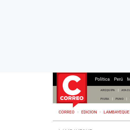
Política
Perú
M
AREQUIPA
AYAC
PIURA
PUNO
CORREO
>
EDICION
>
LAMBAYEQUE