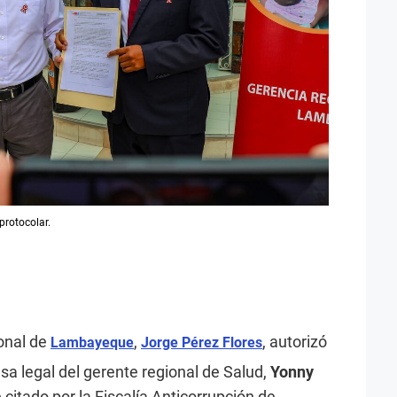
protocolar.
onal de
,
, autorizó
Lambayeque
Jorge Pérez Flores
nsa legal del gerente regional de Salud,
Yonny
e citado por la Fiscalía Anticorrupción de