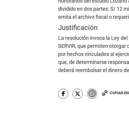
honorarios del estudio Lozano 
dividido en dos partes: S/ 12 mil
emita el archivo fiscal o reque
Justificación
La resolución invoca la Ley del 
SERVIR, que permiten otorgar d
por hechos vinculados al ejerc
que, de determinarse responsabil
deberá reembolsar el dinero d
COPIAR E