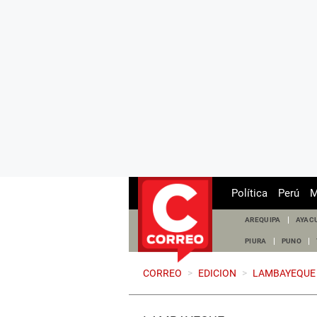
Política
Perú
M
AREQUIPA
AYAC
PIURA
PUNO
CORREO
>
EDICION
>
LAMBAYEQUE