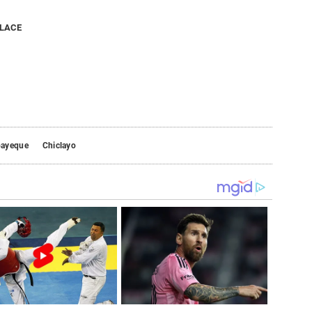
NLACE
ayeque
Chiclayo