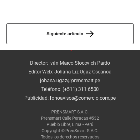
Siguiente artículo
Director: Iván Marco Slocovich Pardo
Editor Web: Johana Liz Ugaz Oscanoa
johana.ugaz@prensmart.pe
Teléfono: (+511) 311 6500
Publicidad:
fonoavisos@comercio.com.pe
PRENSMART S.A.C.
Prensmart Calle Paracas #532
Pueblo Libre, Lima - Perú
Copyright © PrenSmart S.A.C.
Todos los derechos reservados