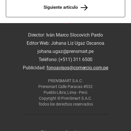
Siguiente artículo
Director: Iván Marco Slocovich Pardo
Editor Web: Johana Liz Ugaz Oscanoa
johana.ugaz@prensmart.pe
Teléfono: (+511) 311 6500
Publicidad:
fonoavisos@comercio.com.pe
PRENSMART S.A.C.
Prensmart Calle Paracas #532
Pueblo Libre, Lima - Perú
Copyright © PrenSmart S.A.C.
Todos los derechos reservados