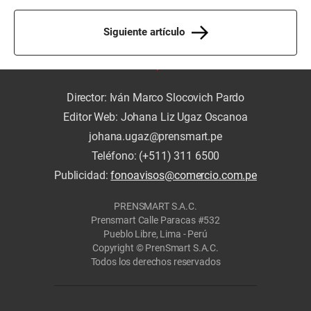
Siguiente artículo
Director: Iván Marco Slocovich Pardo
Editor Web: Johana Liz Ugaz Oscanoa
johana.ugaz@prensmart.pe
Teléfono: (+511) 311 6500
Publicidad:
fonoavisos@comercio.com.pe
PRENSMART S.A.C.
Prensmart Calle Paracas #532
Pueblo Libre, Lima - Perú
Copyright © PrenSmart S.A.C.
Todos los derechos reservados