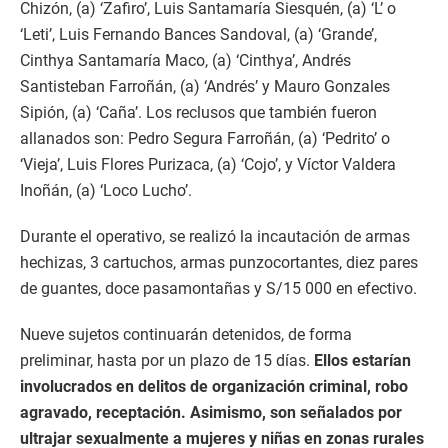
Chizón, (a) ‘Zafiro’, Luis Santamaría Siesquén, (a) ‘L’ o
‘Leti’, Luis Fernando Bances Sandoval, (a) ‘Grande’,
Cinthya Santamaría Maco, (a) ‘Cinthya’, Andrés
Santisteban Farroñán, (a) ‘Andrés’ y Mauro Gonzales
Sipión, (a) ‘Caña’. Los reclusos que también fueron
allanados son: Pedro Segura Farroñán, (a) ‘Pedrito’ o
‘Vieja’, Luis Flores Purizaca, (a) ‘Cojo’, y Víctor Valdera
Inoñán, (a) ‘Loco Lucho’.
Durante el operativo, se realizó la incautación de armas
hechizas, 3 cartuchos, armas punzocortantes, diez pares
de guantes, doce pasamontañas y S/15 000 en efectivo.
Nueve sujetos continuarán detenidos, de forma
preliminar, hasta por un plazo de 15 días.
Ellos estarían
involucrados en delitos de organización criminal, robo
agravado, receptación. Asimismo, son señalados por
ultrajar sexualmente a mujeres y niñas en zonas rurales