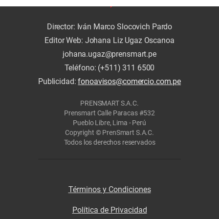
Director: Iván Marco Slocovich Pardo
Editor Web: Johana Liz Ugaz Oscanoa
johana.ugaz@prensmart.pe
Teléfono: (+511) 311 6500
Publicidad:
fonoavisos@comercio.com.pe
PRENSMART S.A.C.
Prensmart Calle Paracas #532
Pueblo Libre, Lima - Perú
Copyright © PrenSmart S.A.C.
Todos los derechos reservados
Términos y Condiciones
Política de Privacidad