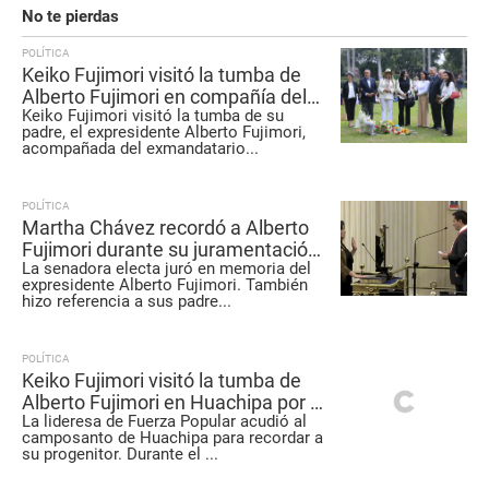
No te pierdas
POLÍTICA
Keiko Fujimori visitó la tumba de
Alberto Fujimori en compañía del
Keiko Fujimori visitó la tumba de su
expresidente ecuatoriano Jamil
padre, el expresidente Alberto Fujimori,
Mahuad
acompañada del exmandatario
...
POLÍTICA
Martha Chávez recordó a Alberto
Fujimori durante su juramentación:
La senadora electa juró en memoria del
“Por la memoria del mejor
expresidente Alberto Fujimori. También
presidente del Perú”
hizo referencia a sus padre
...
POLÍTICA
Keiko Fujimori visitó la tumba de
Alberto Fujimori en Huachipa por el
La lideresa de Fuerza Popular acudió al
Día del Padre
camposanto de Huachipa para recordar a
su progenitor. Durante el
...