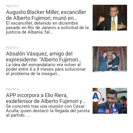
POLÍTICA
Augusto Blacker Miller, excanciller
de Alberto Fujimori, murió en
El excanciller, detenido en diciembre
hospital penitenciario de Brasil
pasado en Río de Janeiro a solicitud de la
justicia de Albania, fal
...
POLÍTICA
Absalón Vásquez, amigo del
expresidente: “Alberto Fujimori
La idea del exmandatario era volver al
pensaba ser candidato”
poder entre 6 a 8 meses para solucionar
el problema de la inseguri
...
POLÍTICA
APP incorpora a Elio Riera,
exdefensor de Alberto Fujimori y
Se concretó tras una reunión con César
abogado de Andrés Hurtado
Acuña, quien destacó la llegada del jurista
al partido.
...