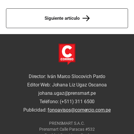
Siguiente artículo
Director: Iván Marco Slocovich Pardo
Editor Web: Johana Liz Ugaz Oscanoa
johana.ugaz@prensmart.pe
Teléfono: (+511) 311 6500
Publicidad:
fonoavisos@comercio.com.pe
PRENSMART S.A.C.
Prensmart Calle Paracas #532