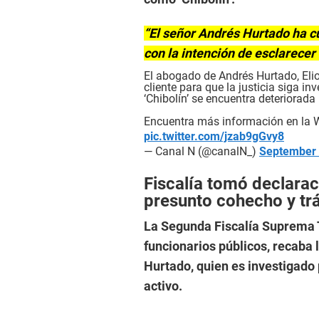
“El señor Andrés Hurtado ha cu
con la intención de esclarecer
El abogado de Andrés Hurtado, Elio
cliente para que la justicia siga i
‘Chibolín’ se encuentra deteriorada
Encuentra más información en l
pic.twitter.com/jzab9gGvy8
— Canal N (@canalN_)
September 
Fiscalía tomó declara
presunto cohecho y trá
La Segunda Fiscalía Suprema T
funcionarios públicos, recaba 
Hurtado, quien es investigado 
activo.