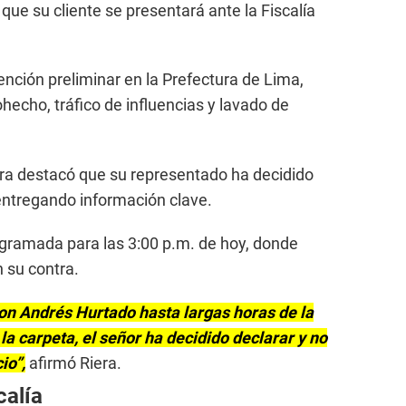
ue su cliente se presentará ante la Fiscalía
nción preliminar en la Prefectura de Lima,
hecho, tráfico de influencias y lavado de
era destacó que su representado ha decidido
entregando información clave.
rogramada para las 3:00 p.m. de hoy, donde
 su contra.
n Andrés Hurtado hasta largas horas de la
la carpeta, el señor ha decidido declarar y no
io”,
afirmó Riera.
calía