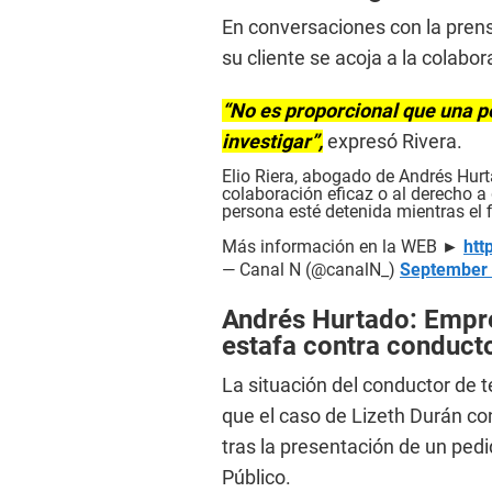
En conversaciones con la pren
su cliente se acoja a la colabor
“No es proporcional que una p
investigar”,
expresó Rivera.
Elio Riera, abogado de Andrés Hurta
colaboración eficaz o al derecho a
persona esté detenida mientras el f
Más información en la WEB ►
htt
— Canal N (@canalN_)
September 
Andrés Hurtado: Empres
estafa contra conducto
La situación del conductor de t
que el caso de Lizeth Durán co
tras la presentación de un pedi
Público.