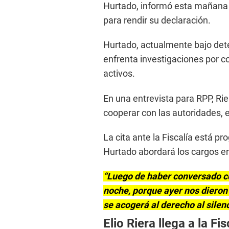
Hurtado, informó esta mañana q
para rendir su declaración.
Hurtado, actualmente bajo dete
enfrenta investigaciones por co
activos.
En una entrevista para RPP, Ri
cooperar con las autoridades, 
La cita ante la Fiscalía está p
Hurtado abordará los cargos en
“Luego de haber conversado co
noche, porque ayer nos dieron 
se acogerá al derecho al silenc
Elio Riera llega a la Fis