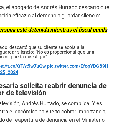
sa, el abogado de Andrés Hurtado descartó que
ación eficaz o al derecho a guardar silencio:
ersona esté detenida mientras el fiscal pueda
do, descartó que su cliente se acoja a la
 guardar silencio: “No es proporcional que una
iscal pueda investigar”
ps://t.co/QTAt5w7uQw
pic.twitter.com/EfopYDGB9H
25, 2024
aria solicita reabrir denuncia de
r de televisión
elevisión, Andrés Hurtado, se complica. Y es
ntra el excómico ha vuelto cobrar importancia,
do de reapertura de denuncia en el Ministerio