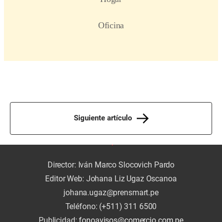
Siguiente artículo
Director: Iván Marco Slocovich Pardo
Editor Web: Johana Liz Ugaz Oscanoa
johana.ugaz@prensmart.pe
Teléfono: (+511) 311 6500
Publicidad:
fonoavisos@comercio.com.pe