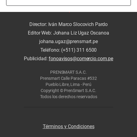
Director: Iván Marco Slocovich Pardo
Editor Web: Johana Liz Ugaz Oscanoa
johana.ugaz@prensmart.pe
Teléfono: (+511) 311 6500
Publicidad:
fonoavisos@comercio.com.pe
PRENSMART S.A.C.
Prensmart Calle Paracas #532
Pueblo Libre, Lima - Perú
Copyright © PrenSmart S.A.C.
Todos los derechos reservados
Términos y Condiciones