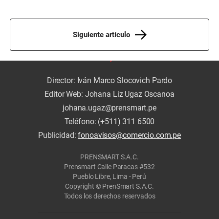
Siguiente artículo
Director: Iván Marco Slocovich Pardo
Editor Web: Johana Liz Ugaz Oscanoa
johana.ugaz@prensmart.pe
Teléfono: (+511) 311 6500
Publicidad:
fonoavisos@comercio.com.pe
PRENSMART S.A.C.
Prensmart Calle Paracas #532
Pueblo Libre, Lima - Perú
Copyright © PrenSmart S.A.C.
Todos los derechos reservados