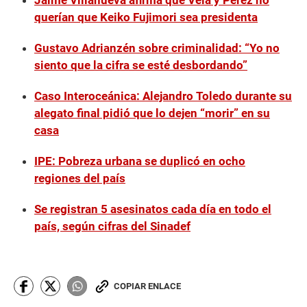
Jaime Villanueva afirma que Vela y Pérez no
querían que Keiko Fujimori sea presidenta
Gustavo Adrianzén sobre criminalidad: “Yo no
siento que la cifra se esté desbordando”
Caso Interoceánica: Alejandro Toledo durante su
alegato final pidió que lo dejen “morir” en su
casa
IPE: Pobreza urbana se duplicó en ocho
regiones del país
Se registran 5 asesinatos cada día en todo el
país, según cifras del Sinadef
COPIAR ENLACE