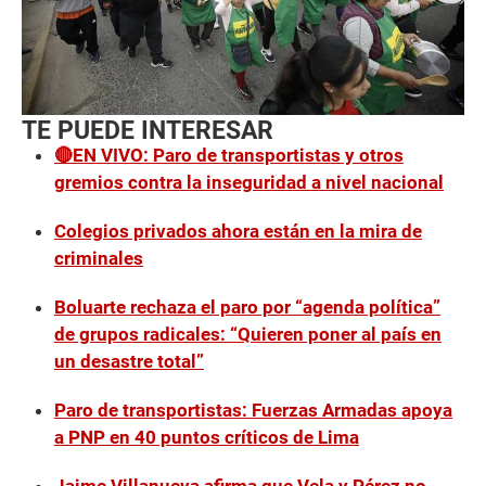
TE PUEDE INTERESAR
🔴EN VIVO: Paro de transportistas y otros
gremios contra la inseguridad a nivel nacional
Colegios privados ahora están en la mira de
criminales
Boluarte rechaza el paro por “agenda política”
de grupos radicales: “Quieren poner al país en
un desastre total”
Paro de transportistas: Fuerzas Armadas apoya
a PNP en 40 puntos críticos de Lima