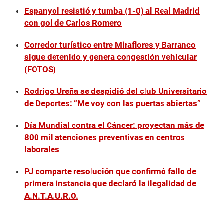
,
Espanyol resistió y tumba (1-0) al Real Madrid
1
con gol de Carlos Romero
5
s
e
Corredor turístico entre Miraflores y Barranco
c
o
sigue detenido y genera congestión vehicular
n
(FOTOS)
d
s
Rodrigo Ureña se despidió del club Universitario
de Deportes: “Me voy con las puertas abiertas”
Día Mundial contra el Cáncer: proyectan más de
800 mil atenciones preventivas en centros
laborales
PJ comparte resolución que confirmó fallo de
primera instancia que declaró la ilegalidad de
A.N.T.A.U.R.O.