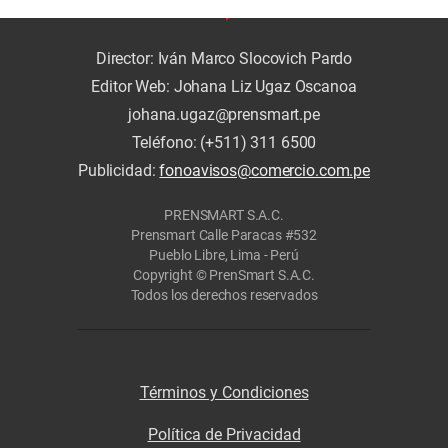
Director: Iván Marco Slocovich Pardo
Editor Web: Johana Liz Ugaz Oscanoa
johana.ugaz@prensmart.pe
Teléfono: (+511) 311 6500
Publicidad:
fonoavisos@comercio.com.pe
PRENSMART S.A.C.
Prensmart Calle Paracas #532
Pueblo Libre, Lima - Perú
Copyright © PrenSmart S.A.C.
Todos los derechos reservados
Términos y Condiciones
Política de Privacidad