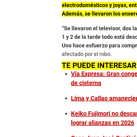
electrodomésticos y joyas, ent
Además, se llevaron los ensere
“Se llevaron el televisor, dos l
1 y 2 de la tarde todo está de
Uno hace esfuerzo para compra
afectado por el robo.
TE PUEDE INTERESAR
Vía Expresa: Gran conges
de cisterna
Lima y Callao amanecier
Keiko Fujimori no desca
lograr alianzas en 2026