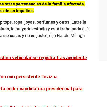
re otras pertenencias de la familia afectada.
s de un inquilino.
ap tops, ropa, joyas, perfumes y otros. Entre la
solado, la mayoría estudia y está trabajando
(...)
rse cosas y no es justo”
, dijo Harold Málaga,
tión vehicular se registra tras accidente
on con persistente llovizna
rta ceder candidatura presidencial para