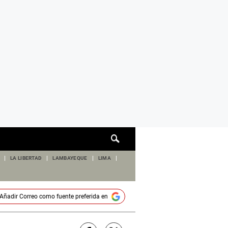
Cuadro
de
búsqueda
LA LIBERTAD
LAMBAYEQUE
LIMA
Añadir
Correo
como fuente preferida en