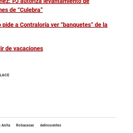
ñez: PJ autoriza levantamiento de
nes de “Culebra”
 pide a Contraloría ver “banquetes” de la
lir de vacaciones
NLACE
 Anita
Robacasas
delincuentes