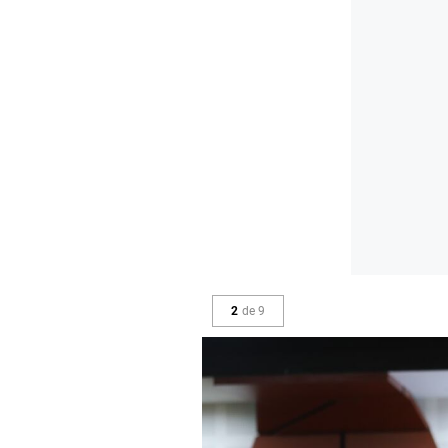
2
de
9