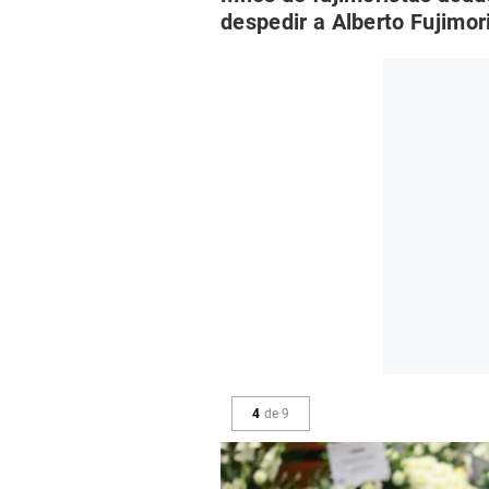
despedir a Alberto Fujimor
4
de
9