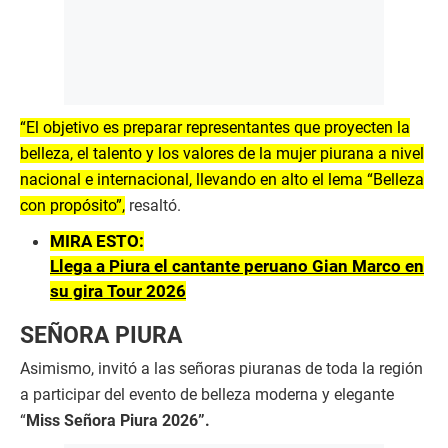
“El objetivo es preparar representantes que proyecten la
belleza, el talento y los valores de la mujer piurana a nivel
nacional e internacional, llevando en alto el lema “Belleza
con propósito”,
resaltó.
MIRA ESTO:
Llega a Piura el cantante peruano Gian Marco en
su gira Tour 2026
SEÑORA PIURA
Asimismo, invitó a las señoras piuranas de toda la región
a participar del evento de belleza moderna y elegante
“
Miss Señora Piura 2026”.