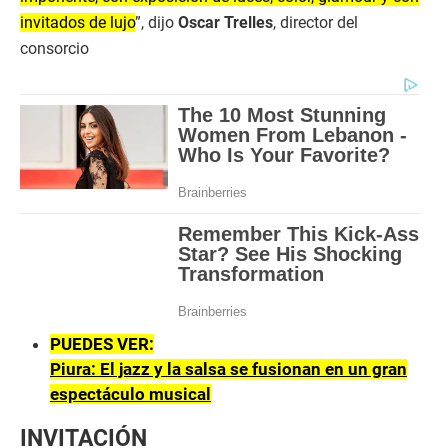
invitados de lujo
”, dijo
Oscar Trelles
, director del
consorcio
PUEDES VER:
Piura: El jazz y la salsa se fusionan en un gran
espectáculo musical
INVITACIÓN