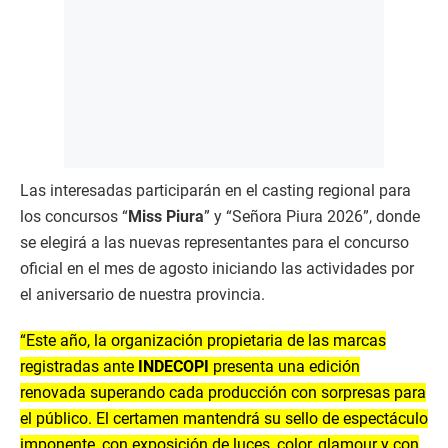
Las interesadas participarán en el casting regional para
los concursos “
Miss Piura
” y “Señora Piura 2026”, donde
se elegirá a las nuevas representantes para el concurso
oficial en el mes de agosto iniciando las actividades por
el aniversario de nuestra provincia.
“Este año, la organización propietaria de las marcas
registradas ante
INDECOPI
presenta una edición
renovada superando cada producción con sorpresas para
el público. El certamen mantendrá su sello de espectáculo
imponente, con exposición de luces, color, glamour y con