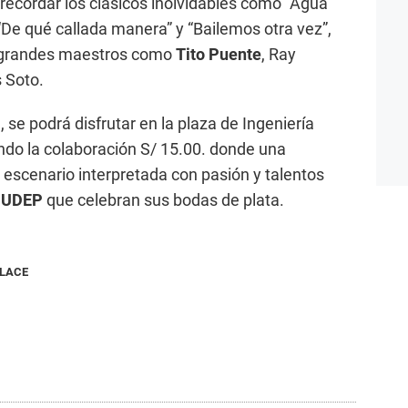
 recordar los clásicos inolvidables como “Agua
“De qué callada manera” y “Bailemos otra vez”,
 grandes maestros como
Tito Puente
, Ray
 Soto.
 se podrá disfrutar en la plaza de Ingeniería
endo la colaboración S/ 15.00. donde una
l escenario interpretada con pasión y talentos
d UDEP
que celebran sus bodas de plata.
NLACE