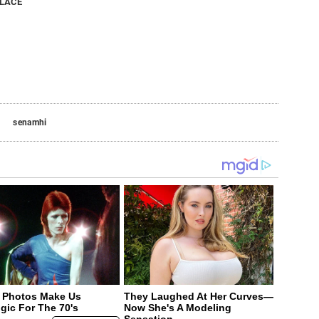
NLACE
senamhi