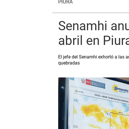
PIURA
Senamhi anun
abril en Piur
El jefe del Senamhi exhortó a las a
quebradas