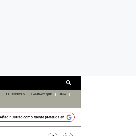
Cuadro
de
búsqueda
LA LIBERTAD
LAMBAYEQUE
LIMA
Añadir
Correo
como fuente preferida en