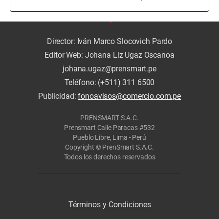
Director: Iván Marco Slocovich Pardo
Editor Web: Johana Liz Ugaz Oscanoa
johana.ugaz@prensmart.pe
Teléfono: (+511) 311 6500
Publicidad:
fonoavisos@comercio.com.pe
PRENSMART S.A.C.
Prensmart Calle Paracas #532
Pueblo Libre, Lima - Perú
Copyright © PrenSmart S.A.C.
Todos los derechos reservados
Términos y Condiciones