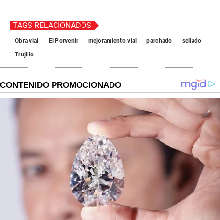
TAGS RELACIONADOS
Obra vial
El Porvenir
mejoramiento vial
parchado
sellado
Trujillo