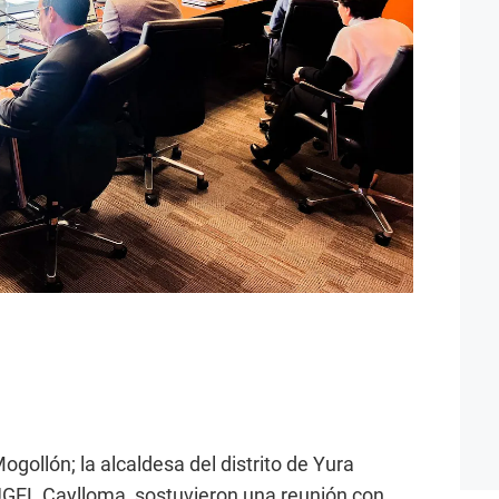
ogollón; la alcaldesa del distrito de Yura
a UGEL Caylloma, sostuvieron una reunión con