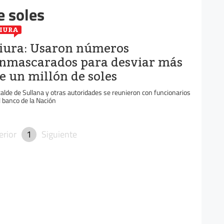
e soles
IURA
iura: Usaron números
nmascarados para desviar más
e un millón de soles
calde de Sullana y otras autoridades se reunieron con funcionarios
l banco de la Nación
erior
1
Siguiente