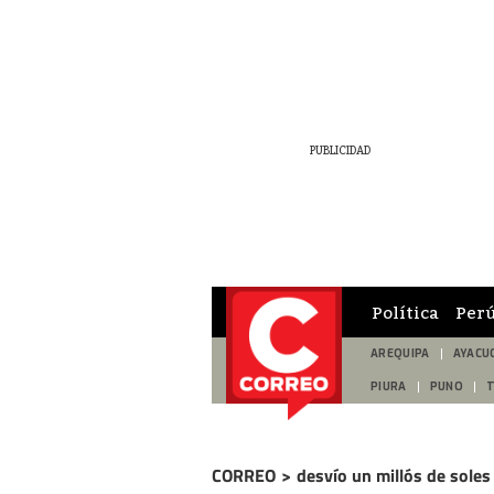
Política
Per
AREQUIPA
AYACU
PIURA
PUNO
CORREO
>
desvío un millós de soles