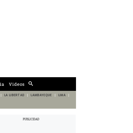
ia
Videos
Cuadro
de
búsqueda
LA LIBERTAD
LAMBAYEQUE
LIMA