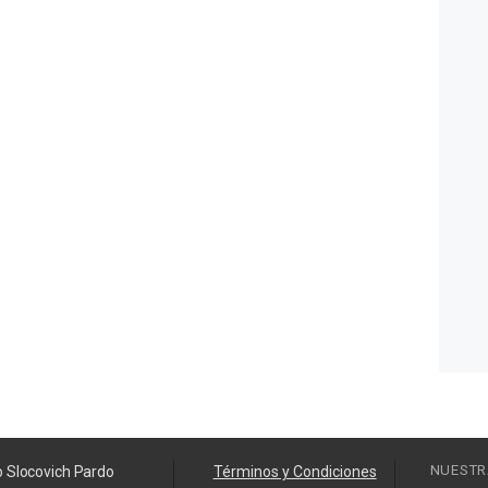
NUESTR
o Slocovich Pardo
Términos y Condiciones