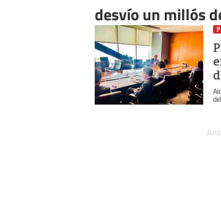
desvío un millós d
P
P
e
d
Al
de
Ant