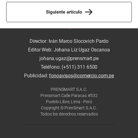
Siguiente artículo
Director: Iván Marco Slocovich Pardo
Editor Web: Johana Liz Ugaz Oscanoa
johana.ugaz@prensmart.pe
Teléfono: (+511) 311 6500
Publicidad:
fonoavisos@comercio.com.pe
PRENSMART S.A.C.
Prensmart Calle Paracas #532
Pueblo Libre, Lima - Perú
Copyright © PrenSmart S.A.C.
Todos los derechos reservados