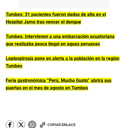
Tumbes: 31 pacientes fueron dados de alta en el
Hospital Jamo tras vencer el dengue
Tumbes: Intervienen a una embarcación ecuatoriana
que realizaba pesca ilegal en aguas peruanas
Leptospirosis pone en alerta a la población en la región
Tumbes
Feria gastronómica “Perú, Mucho Gusto” abrirá sus
puertas en el mes de agosto en Tumbes
COPIAR ENLACE